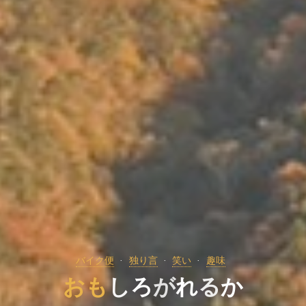
バイク便
独り言
笑い
趣味
お
も
し
ろ
が
れ
る
か