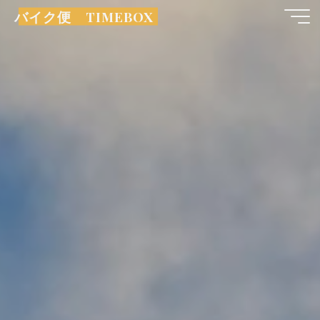
コ
バイク便 TIMEBOX
ン
テ
ン
ツ
へ
ス
キ
ッ
プ