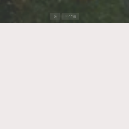
ホ
バイク便
ー
ム
いや、仕事でも、なんでもそうだが、やっていて面白いなーと思
えるか否か。
どんなに難しいことでも、面白いと思うなら乗り越えられる。
それを、嫌々やっているなら、解決もしないし、生産性も悪くな
る。
これは銭金の問題じゃありませんよ。どうやって生きるのか？基
本の問題。
もちろん、面白そうな案件じゃない場合でも、工夫して、面白く
する。
その姿勢が人生を豊かにするのよね。不謹慎だけどやばいことを
笑いに変えるくらいの余裕が欲しいところ。