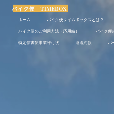
コ
バイク便 TIMEBOX
ン
テ
ホーム
バイク便タイムボックスとは？
ン
バイク便のご利用方法（応用編）
バイク便
ツ
へ
特定信書便事業許可状
運送約款
パ
ス
キ
ッ
プ