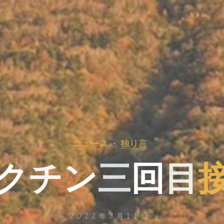
ニュース
独り言
ク
チ
ン
三
回
目
2022年3月11日