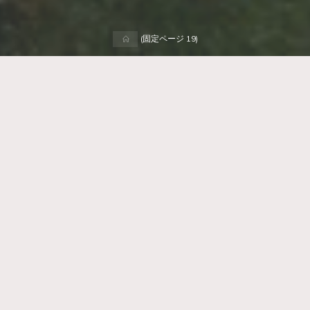
ホ
(固定ページ 19)
ー
ム
独り言
趣味
デジタルを信じすぎるな
wpmaster
2025年4月30日
昔、赤坂の音楽スタジオでバイトしていた時。ちょうど
…
"デ
Read more
ジ
タ
ル
を
バイク便
独り言
趣味
信