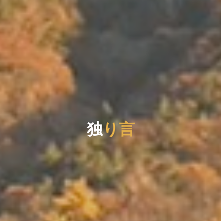
独
り
言