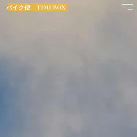
コ
バイク便 TIMEBOX
ン
テ
ン
ツ
へ
ス
キ
ッ
プ