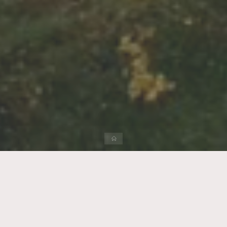
ホ
ー
ム
バイク便
独り言
笑い
趣味
信書
wpmaster
2026年8月10日