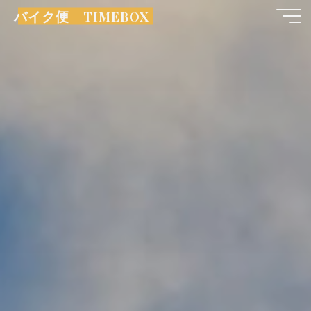
コ
バイク便 TIMEBOX
ン
テ
ン
ツ
へ
ス
キ
ッ
プ