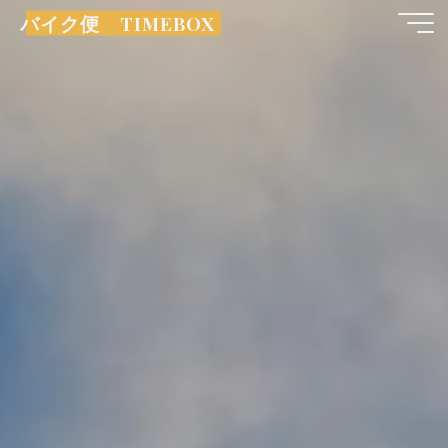
コ
バイク便 TIMEBOX
ン
テ
ン
ツ
へ
ス
キ
ッ
プ