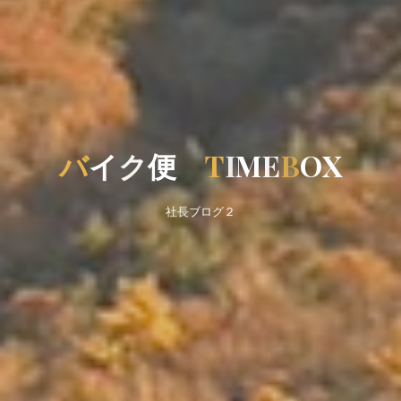
バ
イ
ク
便
T
I
M
E
B
O
X
社長ブログ２